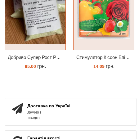
Добриво Супер Рост Peters Hi Nitro 30-10-10 + мікроелементи
Cтимулятор Кіссон Епін +
грн.
грн.
65.00
14.09
ЗАМОВИТИ
КУПИТИ
Доставка по Україні
Зручно і
швидко
Гарантія якості