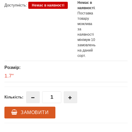
Немає в
Доступність:
Немає в наявності
наявності
.
Поставка
товару
можлива
за
наявності
мінімум 10
замовлень
на даний
сорт.
Розмір:
1.7"
Кількість:
ЗАМОВИТИ