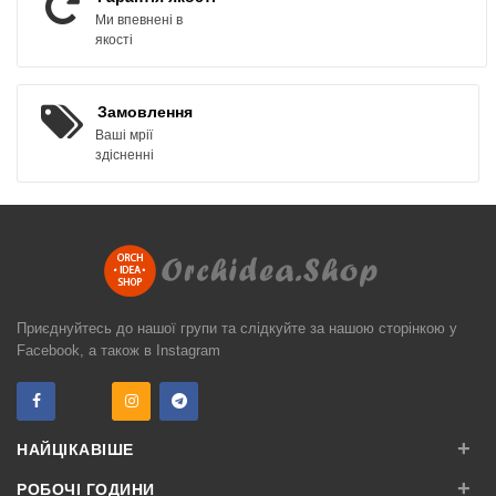
Ми впевнені в
якості
Замовлення
Ваші мрії
здісненні
Приєднуйтесь до нашої групи та слідкуйте за нашою сторінкою у
Facebook, а також в Instagram
+
НАЙЦІКАВІШЕ
+
РОБОЧІ ГОДИНИ