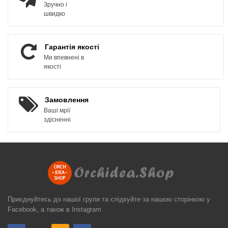
Зручно і
швидко
Гарантія якості
Ми впевнені в
якості
Замовлення
Ваші мрії
здісненні
Приєднуйтесь до нашої групи та слідкуйте за нашою сторінкою у
Facebook, а також в Instagram