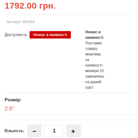
1792.00 грн.
Артикул: MO469
Немає в
Доступність:
Немає в наявності
наявності
.
Поставка
товару
можлива
за
наявності
мінімум 10
замовлень
на даний
сорт.
Розмір:
2.5"
Кількість: