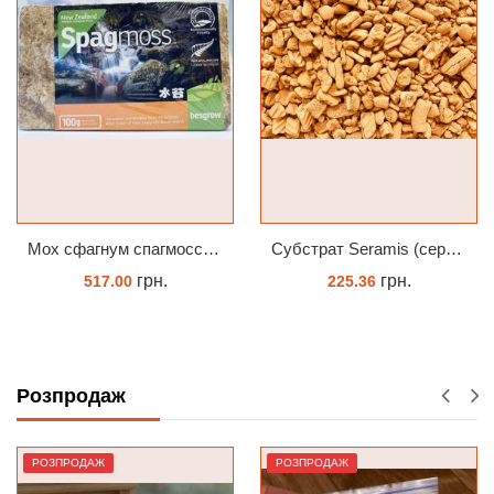
Мох сфагнум спагмосс spagmoss besgrow прессований новозеландський. Заводське пакування 100 грамм
Субстрат Seramis (серамис) крупний для орхідей 1 л
н.
грн.
грн
225.36
104.00
ЗАМОВИТИ
ЗАМОВИТ
Розпродаж
РОЗПРОДАЖ
РОЗПРОДАЖ