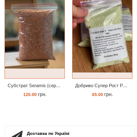
Субстрат Seramis (серамис) універсальний - гранульована глина стандартного разміра для всіх рослин 1 л
Добриво Супер Рост Peters Hi Nitro 30-10-10 + мікроелементи
грн.
грн.
120.00
65.00
ЗАМОВИТИ
ЗАМОВИТИ
Доставка по Україні