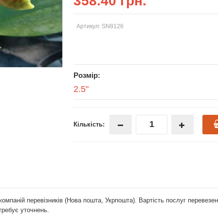
358.40 грн.
Артикул: SN8126
Розмір:
2.5"
Кількість:
компаній перевізників (Нова пошта, Укрпошта). Вартість послуг перевез
отребує уточнень.