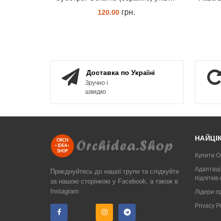
грн.
120.00
ЗАМОВИТИ
Доставка по Україні
Зручно і
швидко
НАЙЦІ
Купити О
Адаптаці
Приєднуйтесь до нашої групи та слідкуйте
підлітків
за нашою сторінкою у Facebook, а також в
Instagram
Лідери п
Privacy 