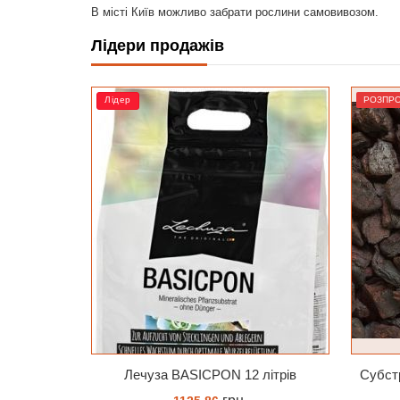
В місті Київ можливо забрати рослини самовивозом.
Лідери продажів
РОЗПРОДАЖ
Ліде
2 літрів
Субстрат Орхіата Besgrow Orchiata фракція 18-25мм