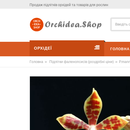
Продаж підлітків орхідей та товарів для рослин
ОРХІДЕЇ
ГОЛОВНА
»
»
Головна
Підлітки фаленопсисів (роздрібні ціни)
P.manni