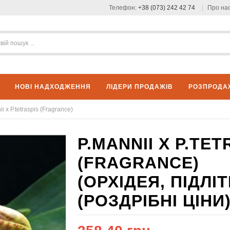
Телефон:
+38 (073) 242 42 74
Про на
НОВІ НАДХОДЖЕННЯ
ЛІДЕРИ ПРОДАЖІВ
РОЗПРОДА
i x P.tetraspis (Fragrance)
P.MANNII X P.TET
(FRAGRANCE)
(ОРХІДЕЯ, ПІДЛ
(РОЗДРІБНІ ЦІНИ)