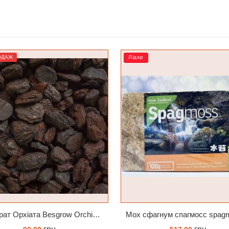
р
РОЗПРОДАЖ
Мох сфагнум спагмосс spagmoss besgrow прессований новозеландський. Заводське пакування 100 грамм