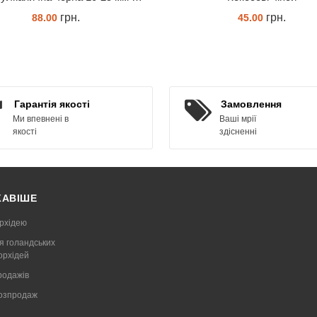
грн.
грн.
88.00
45.00
КУПИТИ
КУПИТИ
Гарантія якості
Замовлення
Ми впевнені в
Ваші мрії
якості
здісненні
КАВІШЕ
рхідею
я голандських
 орхідей
родажів
Розпродаж