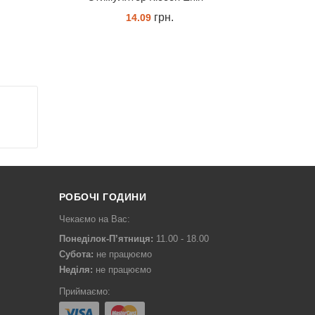
грн.
14.09
КУПИТИ
РОБОЧІ ГОДИНИ
Чекаємо на Вас:
Понеділок-П’ятниця:
11.00 - 18.00
Субота:
не працюємо
Неділя:
не працюємо
Приймаємо: