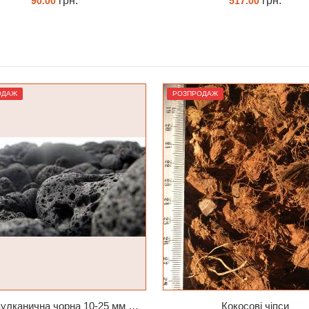
грн.
грн.
517.00
65.00
КУПИТИ
ЗАМОВИТИ
ОДАЖ
РОЗПРОДАЖ
Лава вулканична чорна 10-25 мм 1 л
Кокосові чіпси