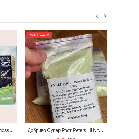
Лідер
Лідер
Добриво Супер Рост Peters Hi Nitro 30-10-10 + мікроелементи
Субстрат для підлітків орхідей 4 л