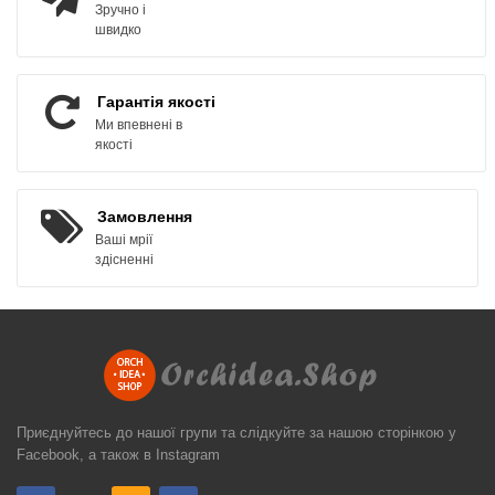
Зручно і
швидко
Гарантія якості
Ми впевнені в
якості
Замовлення
Ваші мрії
здісненні
Приєднуйтесь до нашої групи та слідкуйте за нашою сторінкою у
Facebook, а також в Instagram