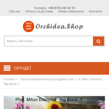
Телефон:
+38 (073) 242 42 74
Про нас
Оплата та доставка
Умови повернення
Контакти
ОРХІДЕЇ
»
»
Головна
Підлітки фаленопсисів (роздрібні ціни)
P. Mituo Diamond
'Big Black-1'