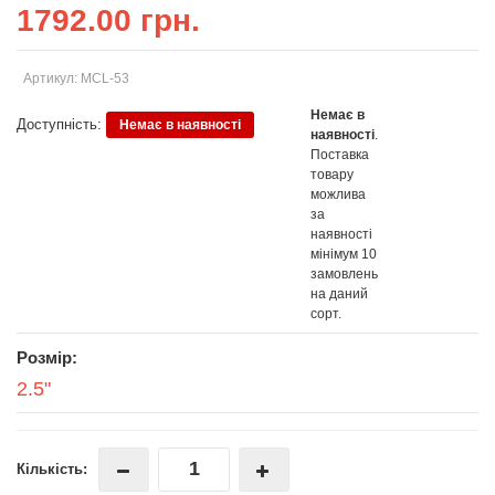
1792.00 грн.
Артикул: MCL-53
Немає в
Доступність:
Немає в наявності
наявності
.
Поставка
товару
можлива
за
наявності
мінімум 10
замовлень
на даний
сорт.
Розмір:
2.5"
Кількість: