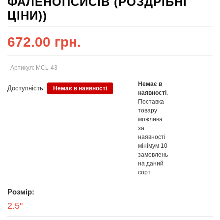
ФАЛЕНОПСИСІВ (РОЗДРІБНІ
ЦІНИ))
672.00 грн.
Артикул: MCL-43
Немає в
Доступність:
Немає в наявності
наявності
.
Поставка
товару
можлива
за
наявності
мінімум 10
замовлень
на даний
сорт.
Розмір:
2.5"