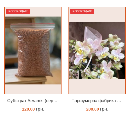
РОЗПРОДАЖ
РОЗПРОДАЖ
Субстрат Seramis (серамис) універсальний - гранульована глина стандартного разміра для всіх рослин 1 л
Парфумерна фабрика Valkion 9102 1.7 (торфстакан) реанімашка
грн.
грн.
120.00
200.00