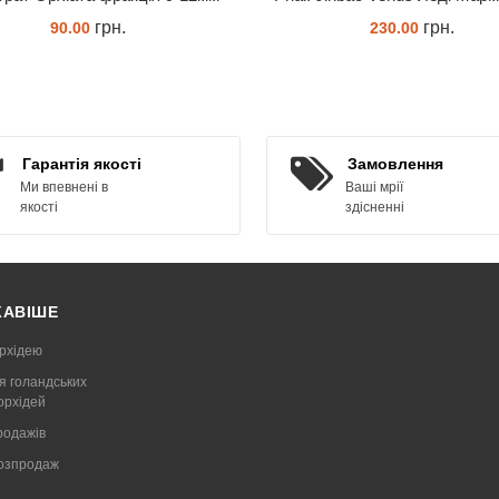
грн.
грн.
90.00
230.00
ЗАМОВИТИ
ЗАМОВИТИ
Гарантія якості
Замовлення
Ми впевнені в
Ваші мрії
якості
здісненні
КАВІШЕ
рхідею
я голандських
 орхідей
родажів
Розпродаж