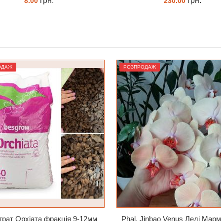
грн.
грн.
230.00
262.00
ЗАМОВИТИ
КУПИТИ
ОДАЖ
РОЗПРОДАЖ
рат Орхіата фракція 9-12мм