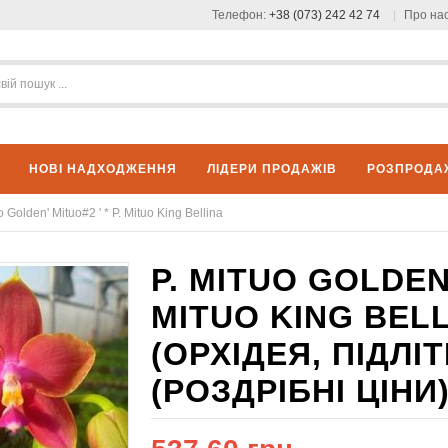
Телефон:
+38 (073) 242 42 74
Про на
НОВІ НАДХОДЖЕННЯ
ЛІДЕРИ ПРОДАЖІВ
РОЗПРОДА
o Golden' Mituo#2 ' * P. Mituo King Bellina
P. MITUO GOLDEN'
MITUO KING BEL
(ОРХІДЕЯ, ПІДЛ
(РОЗДРІБНІ ЦІНИ)