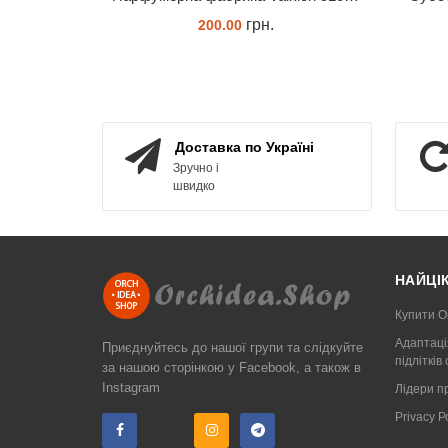
грн.
200.00
ЗАМОВИТИ
Доставка по Україні
Зручно і
швидко
НАЙЦІ
Купити О
Адаптаці
Приєднуйтесь до нашої групи та слідкуйте
підлітків
за нашою сторінкою у Facebook, а також в
Instagram
Лідери п
Privacy 