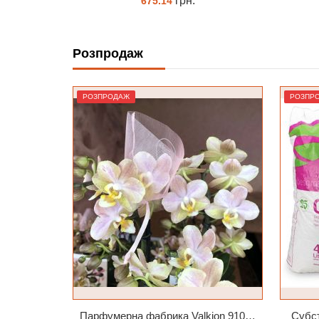
грн.
8.00
Розпродаж
ЗАМОВИТИ
РОЗПРОДАЖ
РОЗПР
Парфумерна фабрика Valkion 9102 1.7 (торфстакан) реанімашка
Субст