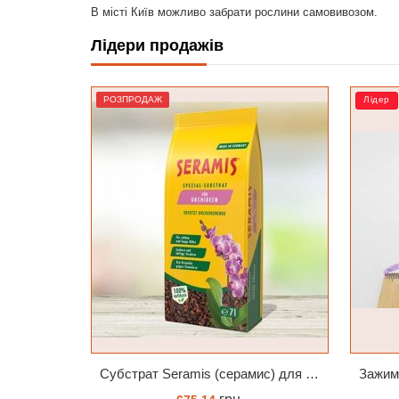
В місті Київ можливо забрати рослини самовивозом.
Лідери продажів
Лідер
РОЗ
Субстрат Seramis (серамис) для орхідей 7 л заводське пакування
Зажим TopDreams Стрекоза для крепления цветоноса орхидеи