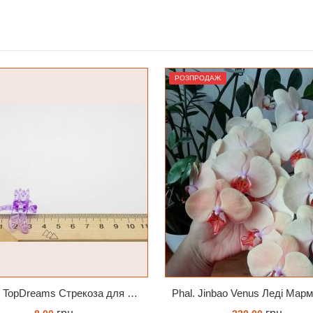
ПРОДАЖ
Лідер
Phal. Jinbao Venus Леді Мармелад 1.7 (торфстакан)