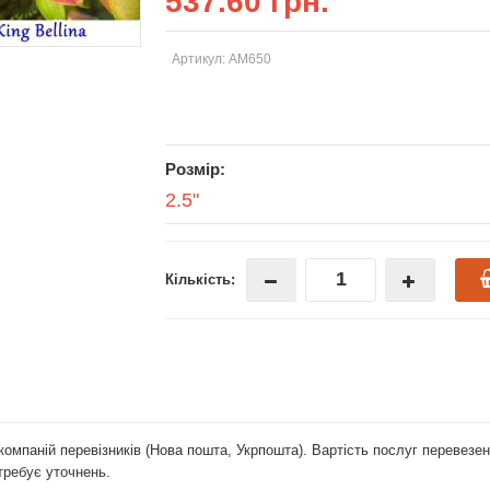
537.60 грн.
Артикул: AM650
Розмір:
2.5"
Кількість:
компаній перевізників (Нова пошта, Укрпошта). Вартість послуг перевез
отребує уточнень.