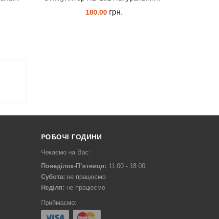
грн.
180.00
ЗАМОВИТИ
РОБОЧІ ГОДИНИ
Чекаємо на Вас:
Понеділок-П’ятниця:
11.00 - 18.00
Субота:
не працюємо
Неділя:
не працюємо
Приймаємо: