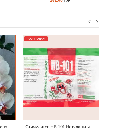
грн.
120.00
ЗАМОВИТИ
РОЗПРОДАЖ
РОЗПРОДА
Phal. Jinbao Venus Леді Мармелад 1.7 (торфстакан)
Стимулятор HB-101 Натуральний віталайзер 6 мл