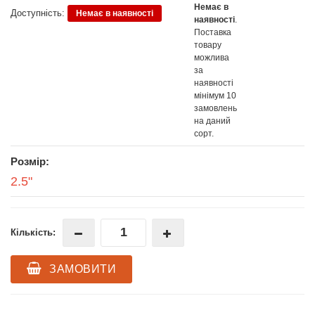
Немає в
Доступність:
Немає в наявності
наявності
.
Поставка
товару
можлива
за
наявності
мінімум 10
замовлень
на даний
сорт.
Розмір:
2.5"
Кількість:
ЗАМОВИТИ