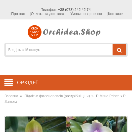
Телефон:
+38 (073) 242 42 74
Про нас
Оплата та доставка
Умови повернення
Контакти
ОРХІДЕЇ
»
»
Головна
Підлітки фаленопсисів (роздрібні ціни)
P. Mituo Prince x P.
Samera