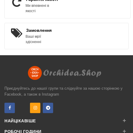
Ми впевнені в
якості
Замовлення
Ваші мрії
здісненні
Приєднуйтесь до нашої групи та слідкуйте за нашою сторінкою у
Facebook, а також в Instagram
+
НАЙЦІКАВІШЕ
+
РОБОЧІ ГОДИНИ