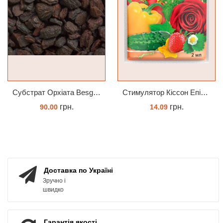
Субстрат Орхіата Besgrow Orchiata фракція 18-25мм
Cтимулятор Кіссон Епін +
грн.
грн.
90.00
14.09
ЗАМОВИТИ
КУПИТИ
Доставка по Україні
Зручно і
швидко
Гарантія якості