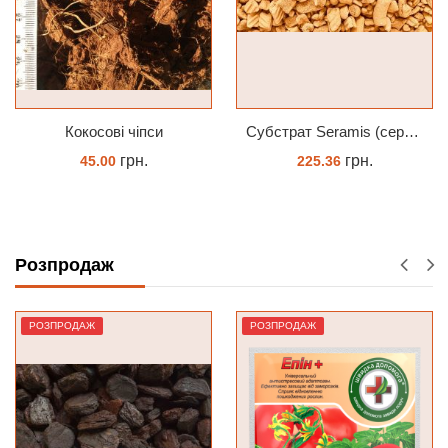
ві чіпси
Субстрат Seramis (серамис) крупний для орхідей 1 л
грн.
грн.
0
225.36
14.09
ПИТИ
ЗАМОВИТИ
КУ
Розпродаж
РОЗПРОДАЖ
РОЗПРОДАЖ