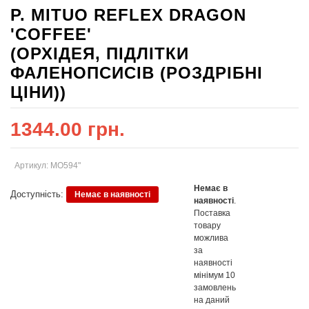
P. MITUO REFLEX DRAGON
'COFFEE'
(ОРХІДЕЯ, ПІДЛІТКИ
ФАЛЕНОПСИСІВ (РОЗДРІБНІ
ЦІНИ))
1344.00 грн.
Артикул: MO594"
Немає в
Доступність:
Немає в наявності
наявності
.
Поставка
товару
можлива
за
наявності
мінімум 10
замовлень
на даний