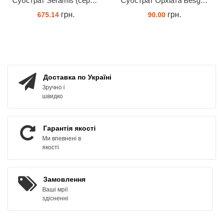
Субстрат Seramis (серамис) для орхідей 7 л заводське пакування
Субстрат Орхіата Besgrow Orchiata фракція 18-25мм
грн.
грн.
675.14
90.00
ЗАМОВИТИ
ЗАМОВИТИ
Доставка по Україні
Зручно і
швидко
Гарантія якості
Ми впевнені в
якості
Замовлення
Ваші мрії
здісненні