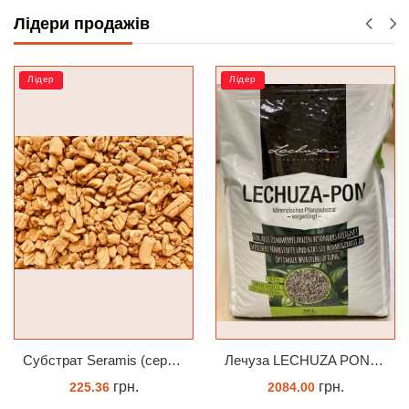
Лідери продажів
Лідер
РОЗПРОДАЖ
Субстрат Seramis (серамис) крупний для орхідей 1 л
Лечуза LECHUZA PON 18 літрів
грн.
грн.
.36
2084.00
65.