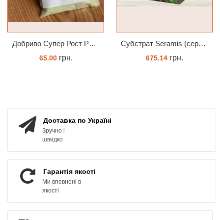
Добриво Супер Рост Peters Hi Nitro 30-10-10 + мікроелементи
Субстрат Seramis (серамис) для орхідей 7 л заводське пакування
грн.
грн.
65.00
675.14
ЗАМОВИТИ
ЗАМОВИТИ
Доставка по Україні
Зручно і
швидко
Гарантія якості
Ми впевнені в
якості