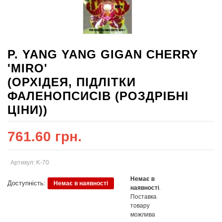
P. YANG YANG GIGAN CHERRY
'MIRO'
(ОРХІДЕЯ, ПІДЛІТКИ
ФАЛЕНОПСИСІВ (РОЗДРІБНІ
ЦІНИ))
761.60 грн.
Артикул: K-70
Немає в
Доступність:
Немає в наявності
наявності
.
Поставка
товару
можлива