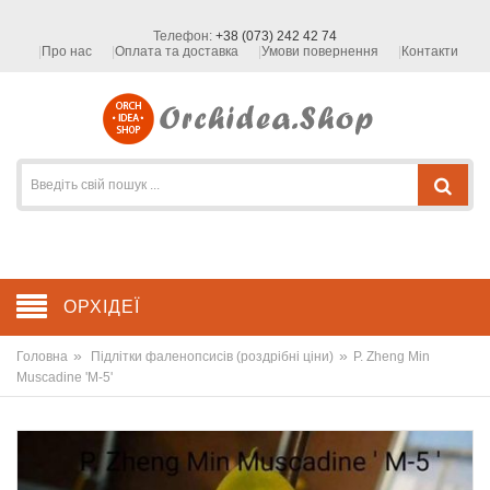
Телефон:
+38 (073) 242 42 74
Про нас
Оплата та доставка
Умови повернення
Контакти
ОРХІДЕЇ
»
»
Головна
Підлітки фаленопсисів (роздрібні ціни)
P. Zheng Min
Muscadine 'M-5'