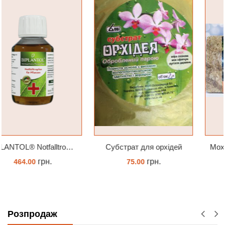
Субстрат для орхідей
Мох сфагнум спагмосс spagmoss besgrow прессований новозеландський. Заводське пакування 100 грамм
грн.
грн.
75.00
517.00
ЗАМОВИТИ
КУПИТИ
Розпродаж