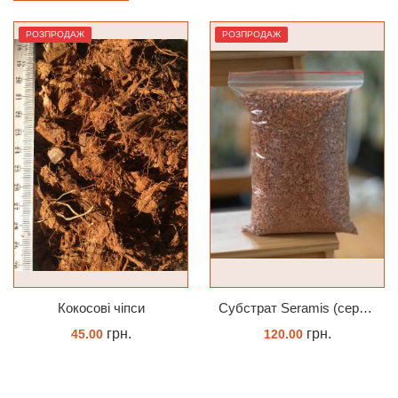
РОЗПРОДАЖ
РОЗПРОДАЖ
Кокосові чіпси
Субстрат Seramis (серамис) універсальний - гранульована глина стандартного разміра для всіх рослин 1 л
грн.
грн.
45.00
120.00