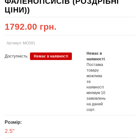
ФАЛЕНОПСИСІВ (РОЗДРІБНІ
ЦІНИ))
1792.00 грн.
Артикул: MO391
Немає в
Доступність:
Немає в наявності
наявності
.
Поставка
товару
можлива
за
наявності
мінімум 10
замовлень
на даний
сорт.
Розмір:
2.5"