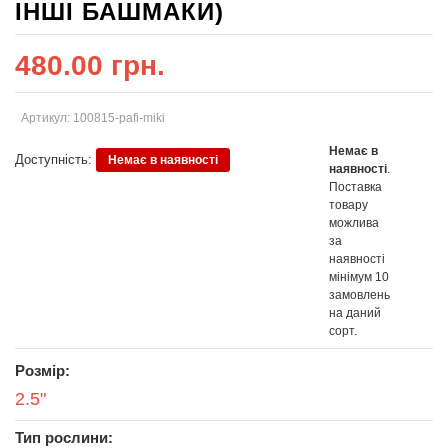
ІНШІ БАШМАКИ)
480.00 грн.
Артикул: 100815-pafi-miki
Немає в
Доступність:
Немає в наявності
наявності
.
Поставка
товару
можлива
за
наявності
мінімум 10
замовлень
на даний
сорт.
Розмір:
2.5"
Тип рослини: