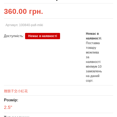
360.00 грн.
Артикул: 100840-pafi-miki
Немає в
Доступність:
Немає в наявності
наявності
.
Поставка
товару
можлива
за
наявності
мінімум 10
замовлень
на даний
сорт.
翹鬍子交小紅花
Розмір:
2.5"