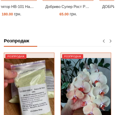
Добриво Супер Рост Peters Hi Nitro 30-10-10 + мікроелементи
ДОБРИВО-СПРЕЙ ZIELONY DOM ZDROWY KORZEŃ ЗЕЛЕНИЙ ДІМ ЗДОРОВИЙ КОРІНЬ 300МЛ
грн.
грн.
65.00
262.00
ЗАМОВИТИ
КУПИТИ
Розпродаж
РОЗПРОДАЖ
РОЗПРОДАЖ