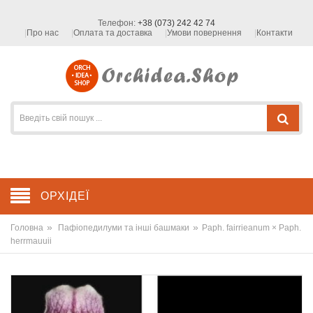
Телефон:
+38 (073) 242 42 74
Про нас
Оплата та доставка
Умови повернення
Контакти
ОРХІДЕЇ
»
»
Головна
Пафіопедилуми та інші башмаки
Paph. fairrieanum × Paph.
herrmauuii