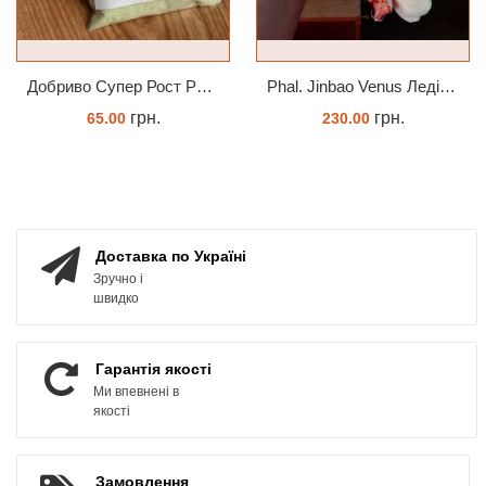
Добриво Супер Рост Peters Hi Nitro 30-10-10 + мікроелементи
Phal. Jinbao Venus Леді Мармелад 1.7 (торфстакан)
грн.
грн.
65.00
230.00
ЗАМОВИТИ
ЗАМОВИТИ
Доставка по Україні
Зручно і
швидко
Гарантія якості
Ми впевнені в
якості
Замовлення