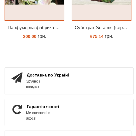
Парфумерна фабрика Valkion 9102 1.7 (торфстакан) реанімашка
Субстрат Seramis (серамис) для орхідей 7 л заводське пакування
грн.
грн.
200.00
675.14
ЗАМОВИТИ
ЗАМОВИТИ
Доставка по Україні
Зручно і
швидко
Гарантія якості
Ми впевнені в
якості