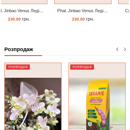
рфстакан)
Phal. Jinbao Venus Леді Мармелад 1.7 (торфстакан)
Субстрат для орхідей
грн.
грн.
230.00
75.00
ЗАМОВИТИ
ЗАМОВИТИ
Розпродаж
РОЗПРОДАЖ
РОЗПРОДАЖ