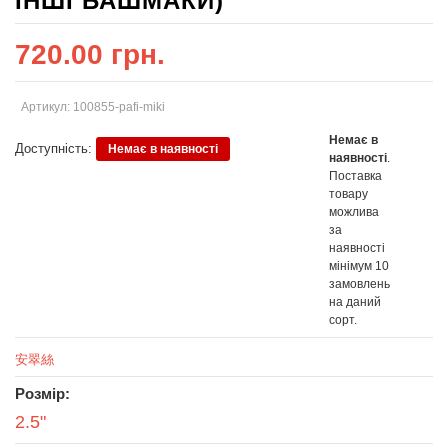
ІНШІ БАШМАКИ)
720.00 грн.
Артикул: 100855-pafi-miki
Немає в
Доступність:
Немає в наявності
наявності
.
Поставка
товару
можлива
за
наявності
мінімум 10
замовлень
на даний
сорт.
安翠絲
Розмір:
2.5"