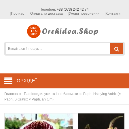
Телефон:
+38 (073) 242 42 74
Про нас
Оплата та доставка
Умови повернення
Контакти
ОРХІДЕЇ
»
»
Головна
Пафіопедилуми та інші башмаки
Paph. Hsinying Antrix (=
Paph. S Gratrix × Paph. anitum)