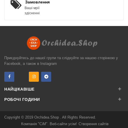
Замовлення
Ваші мрії
здісненні
Приєднуйтесь до нашої групи та слідкуйте за нашою сторінкою у
Facebook, а також в Instagram
+
НАЙЦІКАВІШЕ
+
РОБОЧІ ГОДИНИ
Copyright © 2019
Orchidea.Shop
. All Rights Reserved.
Компанія "СіМ". Веб-сайти усім!
Створення сайтів