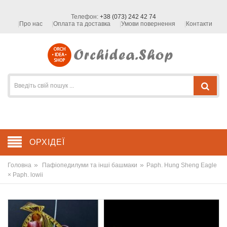
Телефон:
+38 (073) 242 42 74
Про нас
Оплата та доставка
Умови повернення
Контакти
ОРХІДЕЇ
»
»
Головна
Пафіопедилуми та інші башмаки
Paph. Hung Sheng Eagle
× Paph. lowii