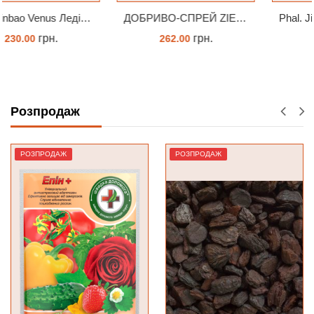
ДОБРИВО-СПРЕЙ ZIELONY DOM ZDROWY KORZEŃ ЗЕЛЕНИЙ ДІМ ЗДОРОВИЙ КОРІНЬ 300МЛ
Phal. Jinbao Venus Леді Мармелад 1.7 (торфстакан)
грн.
грн.
262.00
230.00
КУПИТИ
ЗАМОВИТИ
Розпродаж
РОЗПРОДАЖ
РОЗПРОДАЖ