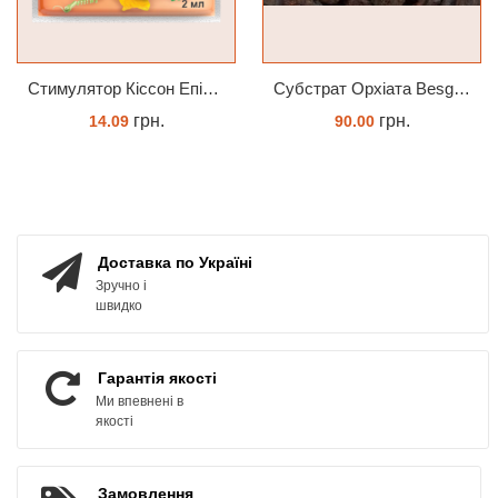
Cтимулятор Кіссон Епін +
Субстрат Орхіата Besgrow Orchiata фракція 18-25мм
грн.
грн.
14.09
90.00
КУПИТИ
ЗАМОВИТИ
Доставка по Україні
Зручно і
швидко
Гарантія якості
Ми впевнені в
якості
Замовлення