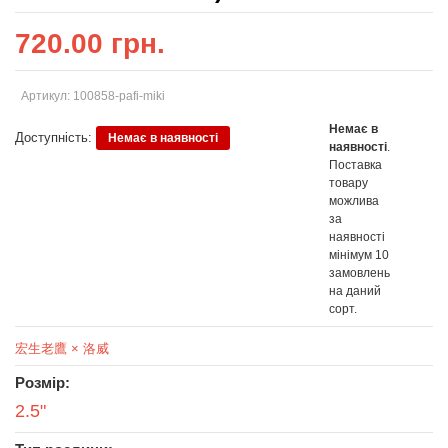
720.00 грн.
Артикул: 100858-pafi-miki
Немає в
Доступність:
Немає в наявності
наявності
.
Поставка
товару
можлива
за
наявності
мінімум 10
замовлень
на даний
сорт.
宏生老鷹 × 洛威
Розмір:
2.5"