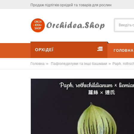
Продаж підлітків орхідей та товарів для рослин
ОРХІДЕЇ
ГОЛОВНА
»
»
Головна
Пафіопедилуми та інші башмаки
Paph. rothsc