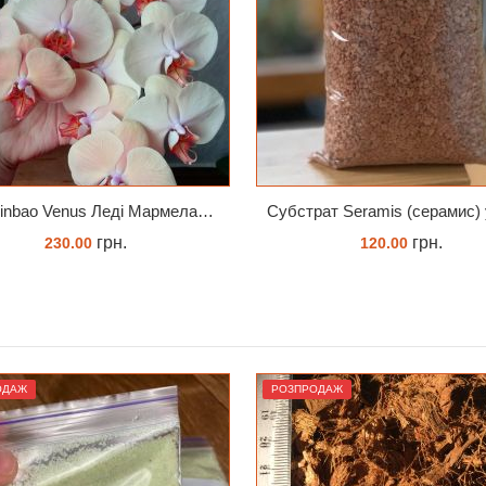
Субстрат Seramis (серамис) універсальний - гранульована глина стандартного разміра для всіх рослин 1 л
грн.
грн.
120.00
675.14
ЗАМОВИТИ
ЗАМОВИТИ
ОДАЖ
РОЗПРОДАЖ