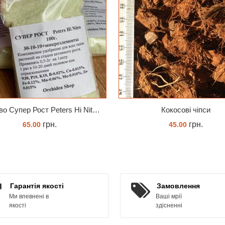
Добриво Супер Рост Peters Hi Nitro 30-10-10 + мікроелементи
Кокосові чіпси
грн.
грн.
65.00
45.00
ЗАМОВИТИ
КУПИТИ
Гарантія якості
Замовлення
Ми впевнені в
Ваші мрії
якості
здісненні