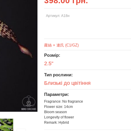
398.00 грн.
Артикул: А18н
蘿絲 × 連氏 (C1/GZ)
Розмір:
2.5"
Тип рослини:
Близькі до цвітіння
Параметри:
Fragrance: No fragrance
Flower size: 14cm
Bloom season
Longevity of flower
Remark: Hybrid