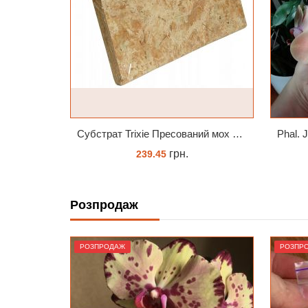
Субстрат Trixie Пресований мох сфагнум з Німеччини для орхідей та тераріумів 100 г
Phal. Jinbao Venus Леді Мармелад 1.7 (торфстакан)
грн.
230.00
Розпродаж
ЗАМОВИТИ
РОЗПРОДАЖ
РОЗПР