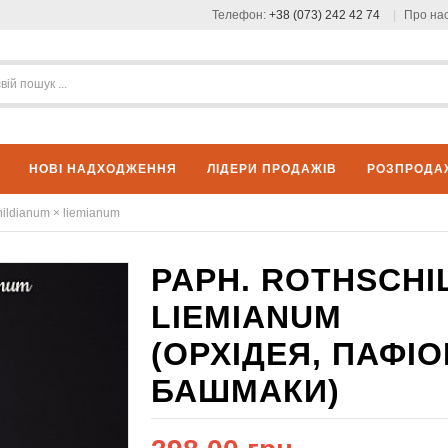
Телефон:
+38 (073) 242 42 74
Про на
НОВІ НАДХОДЖЕННЯ
ЛІДЕРИ ПРОДАЖІВ
РОЗПРОДА
hildianum × liemianum
PAPH. ROTHSCHI
LIEMIANUM
(ОРХІДЕЯ, ПАФІ
БАШМАКИ)