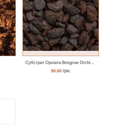
Субстрат Орхіата Besgrow Orchiata фракція 18-25мм
Субстрат
грн.
90.00
ЗАМОВИТИ