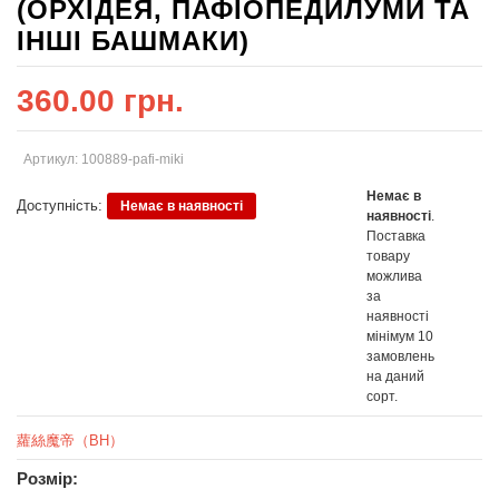
(ОРХІДЕЯ, ПАФІОПЕДИЛУМИ ТА
ІНШІ БАШМАКИ)
360.00 грн.
Артикул: 100889-pafi-miki
Немає в
Доступність:
Немає в наявності
наявності
.
Поставка
товару
можлива
за
наявності
мінімум 10
замовлень
на даний
сорт.
蘿絲魔帝（BH）
Розмір: