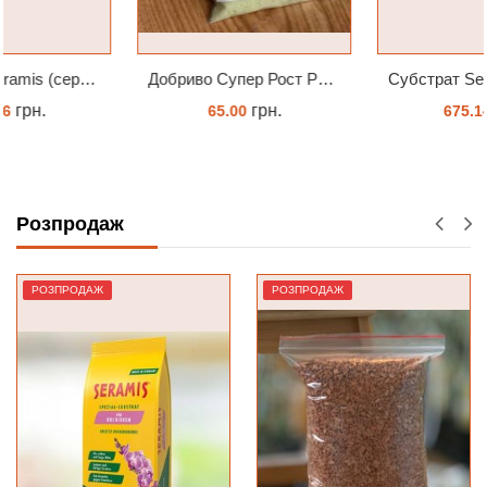
Добриво Супер Рост Peters Hi Nitro 30-10-10 + мікроелементи
Субстрат Seramis (серамис) для орхідей 7 л заводське пакування
грн.
грн.
65.00
675.14
ЗАМОВИТИ
ЗАМОВИТИ
Розпродаж
РОЗПРОДАЖ
РОЗПРОДАЖ