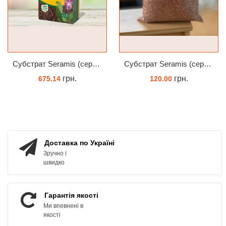
Субстрат Seramis (серамис) для орхідей 7 л заводське пакування
Субстрат Seramis (серамис) універсальний - гранульована глина стандартного разміра для всіх рослин 1 л
грн.
грн.
675.14
120.00
ЗАМОВИТИ
ЗАМОВИТИ
Доставка по Україні
Зручно і
швидко
Гарантія якості
Ми впевнені в
якості