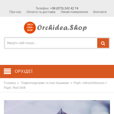
Телефон:
+38 (073) 242 42 74
Про нас
Оплата та доставка
Умови повернення
Контакти
ОРХІДЕЇ
»
»
Головна
Пафіопедилуми та інші башмаки
Paph. rothschildianum ×
Paph. Red Shift