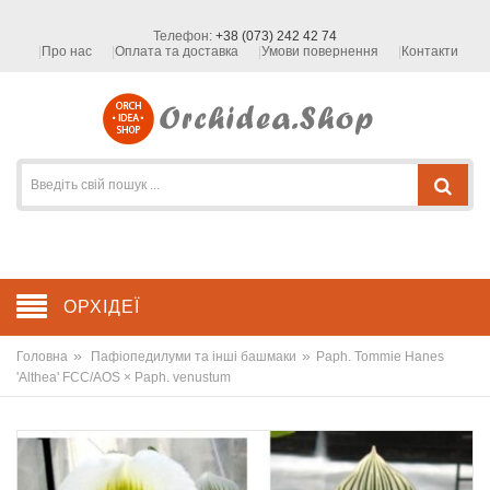
Телефон:
+38 (073) 242 42 74
Про нас
Оплата та доставка
Умови повернення
Контакти
ОРХІДЕЇ
»
»
Головна
Пафіопедилуми та інші башмаки
Paph. Tommie Hanes
'Althea' FCC/AOS × Paph. venustum