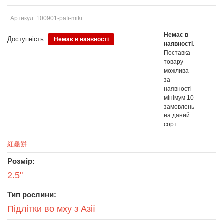
Артикул: 100901-pafi-miki
Немає в
Доступність:
Немає в наявності
наявності
.
Поставка
товару
можлива
за
наявності
мінімум 10
замовлень
на даний
сорт.
紅龜餅
Розмір:
2.5"
Тип рослини:
Підлітки во мху з Азії