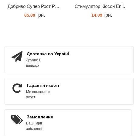
Добриво Супер Рост Peters Hi Nitro 30-10-10 + мікроелементи
Cтимулятор Кіссон Епін +
грн.
грн.
65.00
14.09
ЗАМОВИТИ
КУПИТИ
Доставка по Україні
Зручно і
швидко
Гарантія якості
Ми впевнені в
якості
Замовлення
Ваші мрії
здісненні