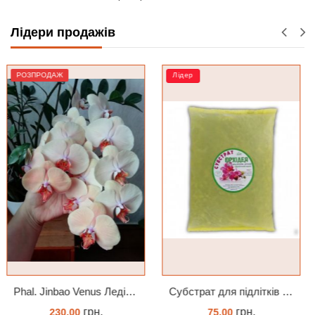
Лідери продажів
Лідер
Лідер
Phal. Jinbao Venus Леді Мармелад 1.7 (торфстакан)
Субстрат для підлітків орхідей 2л
грн.
грн.
75.00
104.00