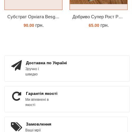
Субстрат Орхіата Besgrow Orchiata фракція 18-25мм
Добриво Супер Рост Peters Hi Nitro 30-10-10 + мікроелементи
грн.
грн.
90.00
65.00
ЗАМОВИТИ
ЗАМОВИТИ
Доставка по Україні
Зручно і
швидко
Гарантія якості
Ми впевнені в
якості
Замовлення
Ваші мрії