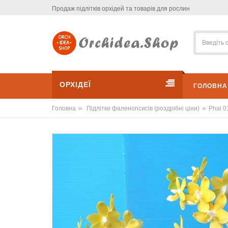
Продаж підлітків орхідей та товарів для рослин
ОРХІДЕЇ
ГОЛОВНА
»
»
Головна
Підлітки фаленопсисів (роздрібні ціни)
Phal 0