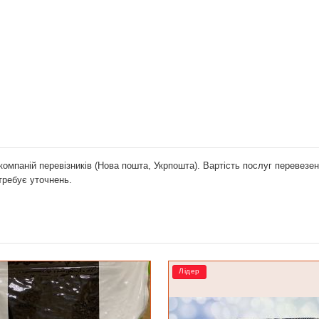
компаній перевізників (Нова пошта, Укрпошта). Вартість послуг перевез
отребує уточнень.
ідер
Лідер