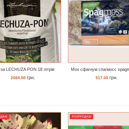
Мох сфагнум спагмосс spagmoss besgrow прессований новозеландський. Заводське пакування 100 грамм
Субстрат для підлітків 
грн.
грн.
517.00
75.00
КУПИТИ
ЗАМОВИТИ
ОДАЖ
РОЗПРОДАЖ