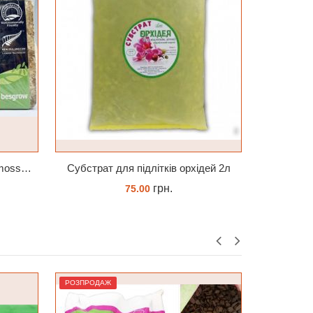
орхідей 2л
Лечуза BASICPON 12 літрів
грн.
1125.86
ЗАМОВИТИ
РОЗПРОДАЖ
РОЗПРОДА