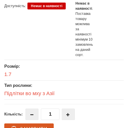
Немає в
Доступність:
Немає в наявності
наявності
.
Поставка
товару
можлива
за
наявності
мінімум 10
замовлень
на даний
сорт.
Розмір:
1.7
Тип рослини:
Підлітки во мху з Азії
Кількість: