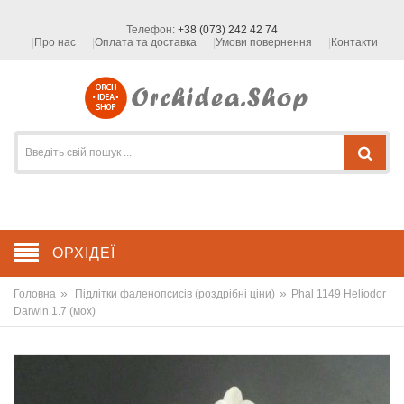
Телефон:
+38 (073) 242 42 74
Про нас
Оплата та доставка
Умови повернення
Контакти
ОРХІДЕЇ
»
»
Головна
Підлітки фаленопсисів (роздрібні ціни)
Phal 1149 Heliodor
Darwin 1.7 (мох)