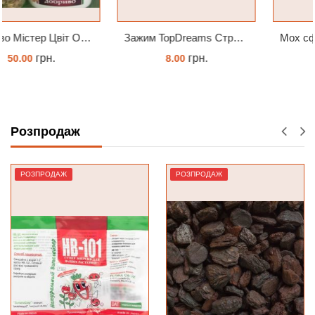
Зажим TopDreams Стрекоза для крепления цветоноса орхидеи
Мох сфагнум спагмосс spagmoss besgrow прессований новозеландський. Заводське пакування 100 грамм
грн.
грн.
8.00
517.00
ЗАМОВИТИ
КУПИТИ
Розпродаж
РОЗПРОДАЖ
РОЗПРОДАЖ