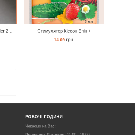
Універсальний Peters Allrounder 20-20-20+ТЕ
Cтимулятор Кіссон Епін +
грн.
14.09
КУПИТИ
РОБОЧІ ГОДИНИ
Чекаємо на Вас:
Понеділок-П’ятниця:
11.00 - 18.00