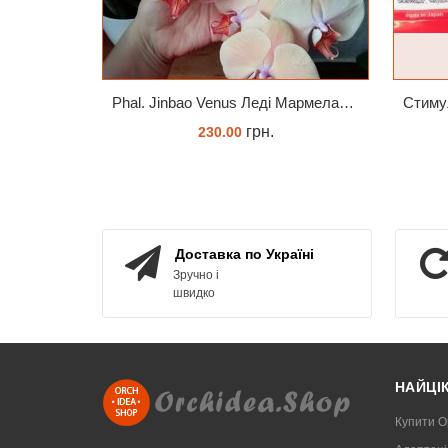
Phal. Jinbao Venus Леді Мармелад 1.7 (торфстакан)
грн.
230.00
ЗАМОВИТИ
Доставка по Україні
Зручно і
швидко
НАЙЦІ
Купити О