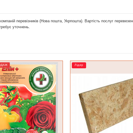
компаній перевізників (Нова пошта, Укрпошта). Вартість послуг перевез
отребує уточнень.
ер
Лідер