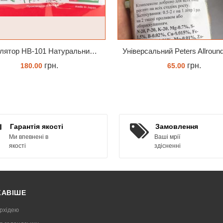
Стимулятор HB-101 Натуральний віталайзер 6 мл
грн.
грн.
180.00
65.00
ЗАМОВИТИ
КУПИТИ
Гарантія якості
Замовлення
Ми впевнені в
Ваші мрії
якості
здісненні
КАВІШЕ
рхідею