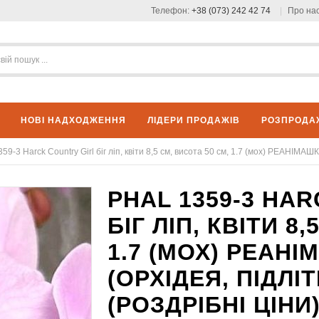
Телефон:
+38 (073) 242 42 74
Про на
НОВІ НАДХОДЖЕННЯ
ЛІДЕРИ ПРОДАЖІВ
РОЗПРОДА
359-3 Harck Country Girl біг ліп, квіти 8,5 см, висота 50 см, 1.7 (мох) РЕАНІМАШ
PHAL 1359-3 HA
БІГ ЛІП, КВІТИ 8
1.7 (МОХ) РЕАН
(ОРХІДЕЯ, ПІДЛ
(РОЗДРІБНІ ЦІНИ)