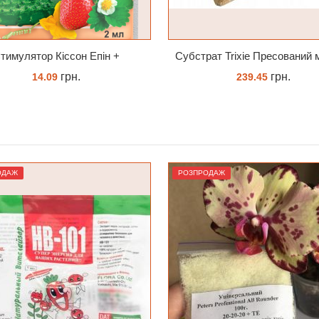
Субстрат Trixie Пресований мох сфагнум з Німеччини для орхідей та тераріумів 100 г
грн.
грн.
239.45
225.36
ЗАМОВИТИ
ЗАМОВИТИ
ОДАЖ
РОЗПРОДАЖ