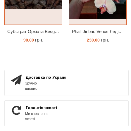
Субстрат Орхіата Besgrow Orchiata фракція 18-25мм
Phal. Jinbao Venus Леді Мармелад 1.7 (торфстакан)
грн.
грн.
90.00
230.00
ЗАМОВИТИ
ЗАМОВИТИ
Доставка по Україні
Зручно і
швидко
Гарантія якості
Ми впевнені в
якості