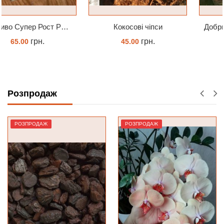
Кокосові чіпси
Добриво Містер Цвіт Орхідея
грн.
грн.
45.00
50.00
КУПИТИ
ЗАМОВИТИ
Розпродаж
РОЗПРОДАЖ
РОЗПРОДАЖ