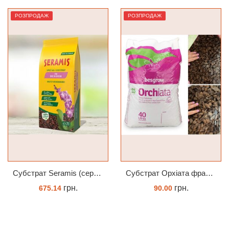
РОЗПРОДАЖ
Лідер
Субстрат Seramis (серамис) для орхідей 7 л заводське пакування
Субстрат Орхіата фракція 9-12мм
Субстрат 
грн.
грн.
.14
90.00
75.