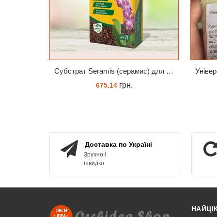
Субстрат Seramis (серамис) для орхідей 7 л заводське пакування
грн.
675.14
ЗАМОВИТИ
Доставка по Україні
Зручно і
швидко
НАЙЦІ