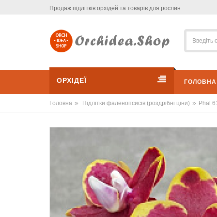
Продаж підлітків орхідей та товарів для рослин
ОРХІДЕЇ
ГОЛОВНА
»
»
Головна
Підлітки фаленопсисів (роздрібні ціни)
Phal 6