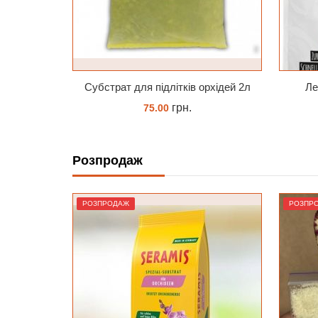
орхідей 2л
Лечуза BASICPON 12 літрів
грн.
1125.86
Розпродаж
ЗАМОВИТИ
РОЗПРОДАЖ
РОЗПР