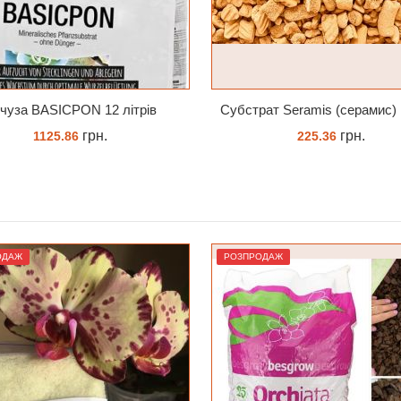
Субстрат Seramis (серамис) крупний для орхідей 1 л
грн.
грн.
225.36
517.00
ЗАМОВИТИ
КУПИТИ
ОДАЖ
РОЗПРОДАЖ