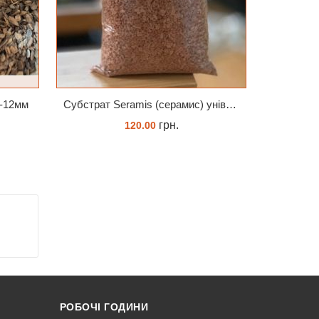
9-12мм
Субстрат Seramis (серамис) універсальний - гранульована глина стандартного разміра для всіх рослин 1 л
грн.
120.00
ЗАМОВИТИ
РОБОЧІ ГОДИНИ