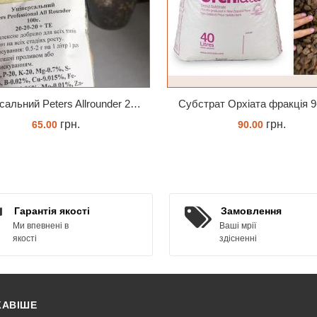
Універсальний Peters Allrounder 20-20-20+ТЕ
Субстрат Орхіата фракція 
грн.
грн.
65.00
90.00
КУПИТИ
ЗАМОВИТИ
Гарантія якості
Замовлення
Ми впевнені в
Ваші мрії
якості
здісненні
КАВІШЕ