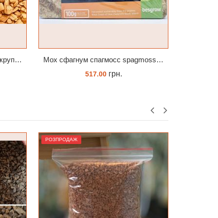
Мох сфагнум спагмосс spagmoss besgrow прессований новозеландський. Заводське пакування 100 грамм
Субстрат для підлітків орхідей 4 л
грн.
104.00
ЗАМОВИТИ
РОЗПРОДАЖ
РОЗПРОДА