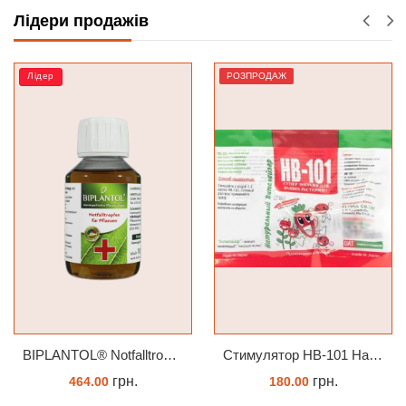
Лідери продажів
РОЗПРОДАЖ
РОЗПРОДАЖ
BIPLANTOL® Notfalltropfen біплантол реаніматор 100 мл
Стимулятор HB-101 Натуральний віталайзер 6 мл
грн.
грн.
г
0
180.00
90.00