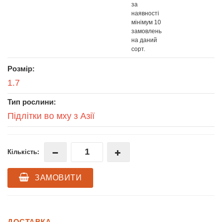
за
наявності
мінімум 10
замовлень
на даний
сорт.
Розмір:
1.7
Тип рослини:
Підлітки во мху з Азії
Кількість:
ЗАМОВИТИ
ДОСТАВКА