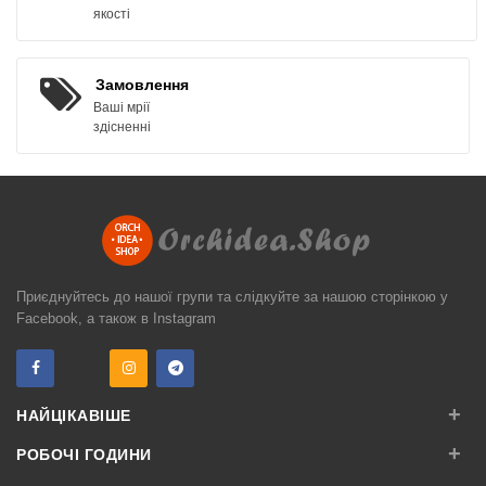
якості
Замовлення
Ваші мрії
здісненні
Приєднуйтесь до нашої групи та слідкуйте за нашою сторінкою у
Facebook, а також в Instagram
+
НАЙЦІКАВІШЕ
+
РОБОЧІ ГОДИНИ