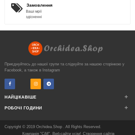
Замовлення
Ваші мрії
здісненні
Приєднуйтесь до нашої групи та слідкуйте за нашою сторінкою у
Facebook, а також в Instagram
+
НАЙЦІКАВІШЕ
+
РОБОЧІ ГОДИНИ
Copyright © 2019
Orchidea.Shop
. All Rights Reserved.
Компанія "СіМ". Веб-сайти усім!
Створення сайтів