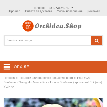
Телефон:
+38 (073) 242 42 74
Про нас
Оплата та доставка
Умови повернення
Контакти
ОРХІДЕЇ
»
»
Головна
Підлітки фаленопсисів (роздрібні ціни)
Phal 6921
Sunflower (Zheng Min Muscadine x Lioulin Sunflower) ароматний 1.7 (мох)
УЦІНКА