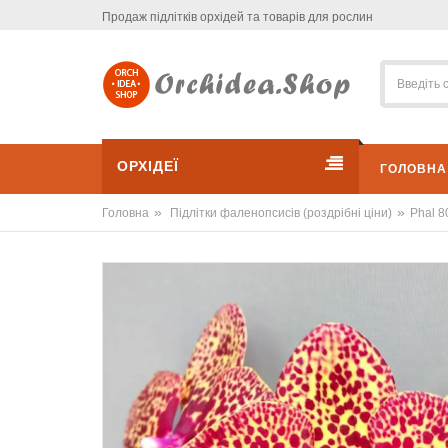
Продаж підлітків орхідей та товарів для рослин
ОРХІДЕЇ
ГОЛОВНА
»
»
Головна
Підлітки фаленопсисів (роздрібні ціни)
Phal 8