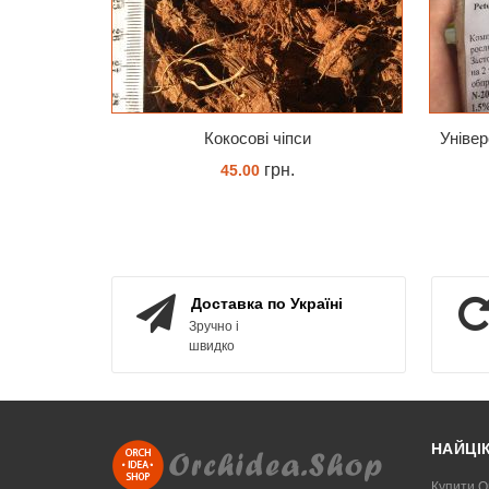
Кокосові чіпси
грн.
45.00
КУПИТИ
Доставка по Україні
Зручно і
швидко
НАЙЦІ
Купити О