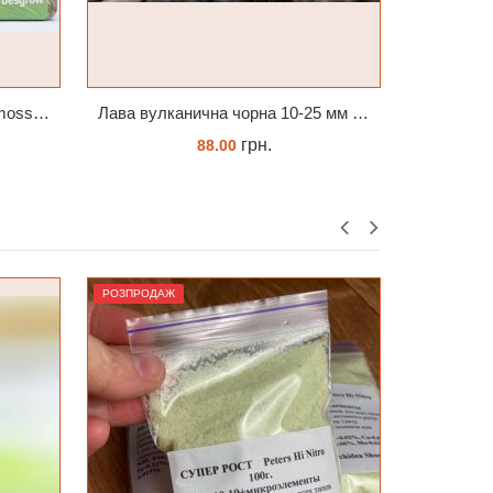
Лава вулканична чорна 10-25 мм 1 л
BIPLANTOL® Notfalltropfen біплантол реаніматор 100 мл
грн.
464.00
КУПИТИ
РОЗПРОДАЖ
РОЗПРОДА