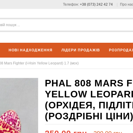
Телефон:
+38 (073) 242 42 74
Про на
НОВІ НАДХОДЖЕННЯ
ЛІДЕРИ ПРОДАЖІВ
РОЗПРОДА
08 Mars Fighter (I-Hsin Yellow Leopard) 1.7 (мох)
PHAL 808 MARS F
YELLOW LEOPARD)
(ОРХІДЕЯ, ПІДЛ
(РОЗДРІБНІ ЦІНИ)