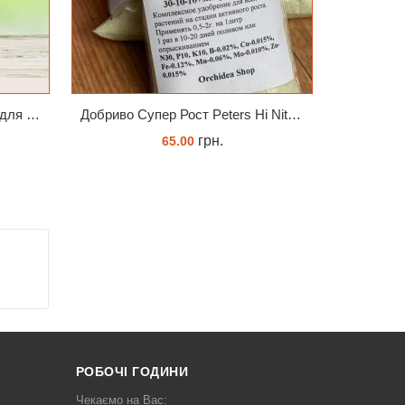
Субстрат Seramis (серамис) для орхідей 7 л заводське пакування
Добриво Супер Рост Peters Hi Nitro 30-10-10 + мікроелементи
грн.
65.00
ЗАМОВИТИ
РОБОЧІ ГОДИНИ
Чекаємо на Вас: