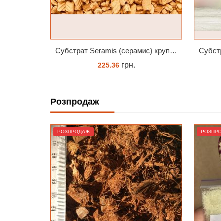
Субстрат Seramis (серамис) крупний для орхідей 1 л
Субстрат Seramis (серамис) для орхідей 7 л заводське пакування
грн.
675.14
Розпродаж
ЗАМОВИТИ
РОЗПРОДАЖ
РОЗПР