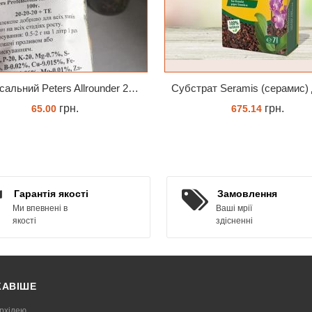
Універсальний Peters Allrounder 20-20-20+ТЕ
грн.
грн.
65.00
675.14
КУПИТИ
ЗАМОВИТИ
Гарантія якості
Замовлення
Ми впевнені в
Ваші мрії
якості
здісненні
КАВІШЕ
рхідею