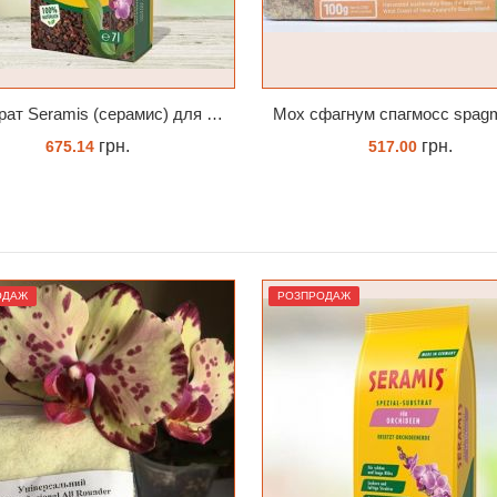
Мох сфагнум спагмосс spagmoss besgrow прессований новозеландський. Заводське пакування 100 грамм
грн.
грн.
517.00
88.00
КУПИТИ
КУПИТИ
ОДАЖ
РОЗПРОДАЖ