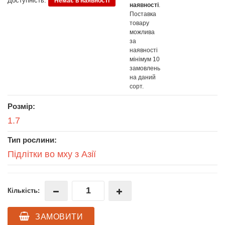
Доступність:
Немає в наявності
наявності
.
Поставка
товару
можлива
за
наявності
мінімум 10
замовлень
на даний
сорт.
Розмір:
1.7
Тип рослини:
Підлітки во мху з Азії
Кількість:
ЗАМОВИТИ