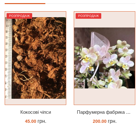
РОЗПРОДАЖ
РОЗПРОДАЖ
Кокосові чіпси
Парфумерна фабрика Valkion 9102 1.7 (торфстакан) реанімашка
грн.
грн.
45.00
200.00