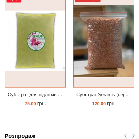
Субстрат для підлітків орхідей 2л
Субстрат Seramis (серамис) універсальний - гранульована глина стандартного разміра для всіх рослин 1 л
грн.
грн.
75.00
120.00
ЗАМОВИТИ
ЗАМОВИТИ
Розпродаж