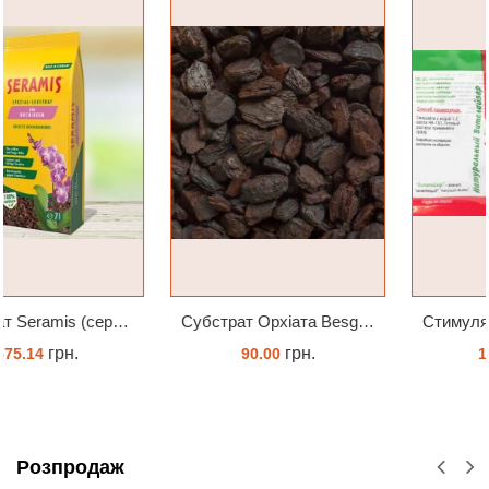
Субстрат Орхіата Besgrow Orchiata фракція 18-25мм
Стимулятор HB-101 Натуральний віталайзер 6 мл
грн.
грн.
90.00
180.00
ЗАМОВИТИ
ЗАМОВИТИ
Розпродаж