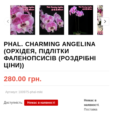
PHAL. CHARMING ANGELINA
(ОРХІДЕЯ, ПІДЛІТКИ
ФАЛЕНОПСИСІВ (РОЗДРІБНІ
ЦІНИ))
280.00 грн.
Артикул: 100975-phal-miki
Немає в
Доступність:
Немає в наявності
наявності
.
Поставка