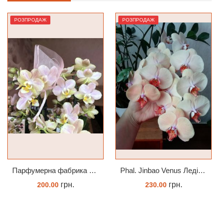
РОЗПРОДАЖ
РОЗПРОДАЖ
Парфумерна фабрика Valkion 9102 1.7 (торфстакан) реанімашка
Phal. Jinbao Venus Леді Мармелад 1.7 (торфстакан)
грн.
грн.
200.00
230.00