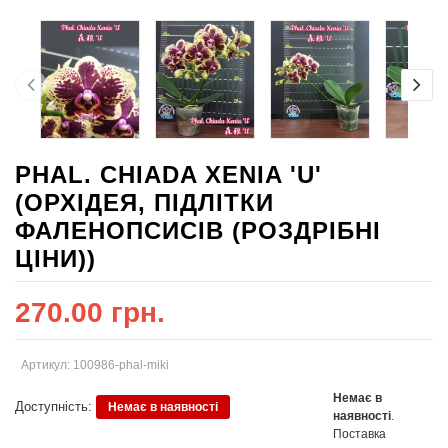
PHAL. CHIADA XENIA 'U'
(ОРХІДЕЯ, ПІДЛІТКИ
ФАЛЕНОПСИСІВ (РОЗДРІБНІ
ЦІНИ))
270.00 грн.
Артикул: 100986-phal-miki
Немає в
Доступність:
Немає в наявності
наявності
.
Поставка