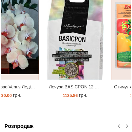
Лечуза BASICPON 12 літрів
Cтимулятор Кіссон Епін +
грн.
грн.
1125.86
14.09
ЗАМОВИТИ
КУПИТИ
Розпродаж