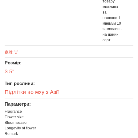
товару
можлива
за
наявності
мінімум 10
замовлень
на даний
сорт.
森雅 'U'
Розмір:
3.5"
Тип рослини:
Підлітки во мху з Азії
Параметри:
Fragrance
Flower size
Bloom season
Longevity of flower
Remark