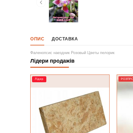
ОПИС
ДОСТАВКА
Фаленопсис наездник Розовый Цветы пелорик
Лідери продажів
РОЗПРОДАЖ
РОЗПР