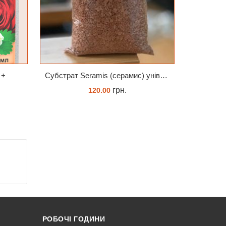
 +
Субстрат Seramis (серамис) універсальний - гранульована глина стандартного разміра для всіх рослин 1 л
грн.
120.00
ЗАМОВИТИ
РОБОЧІ ГОДИНИ