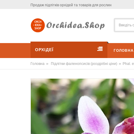
Продаж підлітків орхідей та товарів для рослин
ОРХІДЕЇ
ГОЛОВНА
»
»
Головна
Підлітки фаленопсисів (роздрібні ціни)
Phal. e