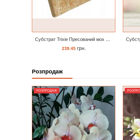
Субстрат Trixie Пресований мох сфагнум з Німеччини для орхідей та тераріумів 100 г
Субстрат Seramis (серамис) для орхідей 7 л заводське пакування
C
грн.
675.14
Розпродаж
ЗАМОВИТИ
РОЗПРОДАЖ
РОЗПР