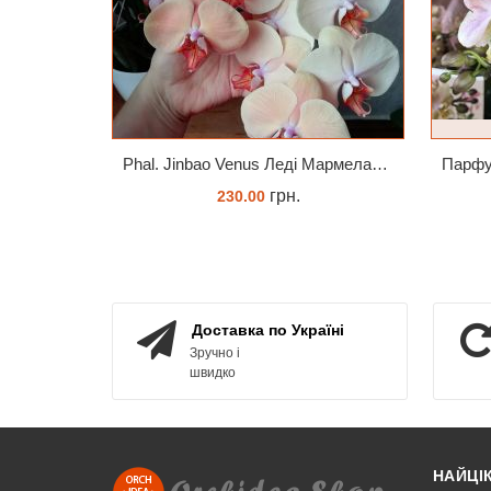
Phal. Jinbao Venus Леді Мармелад 1.7 (торфстакан)
грн.
230.00
ЗАМОВИТИ
Доставка по Україні
Зручно і
швидко
НАЙЦІ