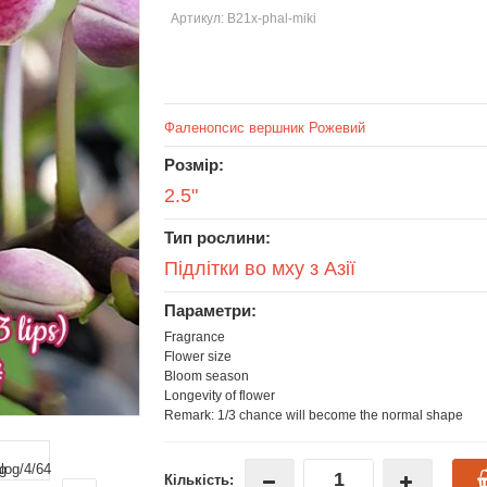
Артикул: В21х-phal-miki
Фаленопсис вершник Рожевий
Розмір:
2.5"
Тип рослини:
Підлітки во мху з Азії
Параметри:
Fragrance
Flower size
Bloom season
Longevity of flower
Remark: 1/3 chance will become the normal shape
Кількість: