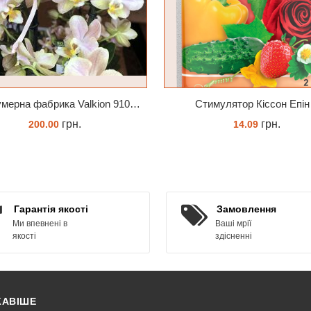
Парфумерна фабрика Valkion 9102 1.7 (торфстакан) реанімашка
Cтимулятор Кіссон Епін
грн.
грн.
200.00
14.09
ЗАМОВИТИ
КУПИТИ
Гарантія якості
Замовлення
Ми впевнені в
Ваші мрії
якості
здісненні
КАВІШЕ