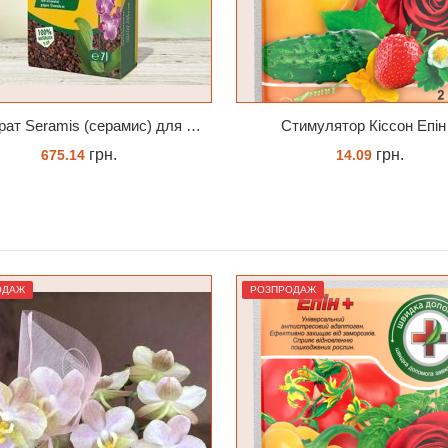
тимулятор Кіссон Епін +
грн.
грн.
14.09
262.00
КУПИТИ
КУПИТИ
ОДАЖ
РОЗПРОДАЖ