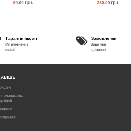
грн.
грн.
90.00
230.00
ЗАМОВИТИ
ЗАМОВИТИ
Гарантія якості
Замовлення
Ми впевнені в
Ваші мрії
якості
здісненні
КАВІШЕ
рхідею
я голандських
 орхідей
родажів
Розпродаж