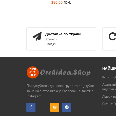
грн.
180.00
ЗАМОВИТИ
Доставка по Україні
Зручно і
швидко
НАЙЦІ
Купити О
Адаптаці
Приєднуйтесь до нашої групи та слідкуйте
підлітків
за нашою сторінкою у Facebook, а також в
Instagram
Лідери п
Privacy 