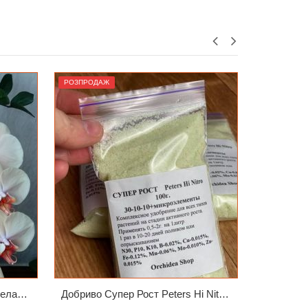
ЗАМОВИТИ
РОЗПРОДАЖ
РОЗПРОДА
Phal. Jinbao Venus Леді Мармелад 1.7 (торфстакан)
Добриво Супер Рост Peters Hi Nitro 30-10-10 + мікроелементи