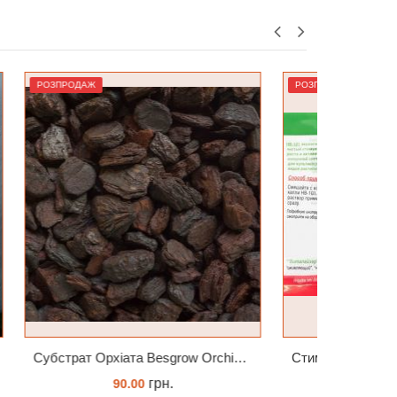
РОЗПРОДАЖ
Лідер
Субстрат Орхіата Besgrow Orchiata фракція 18-25мм
Стимулятор HB-101 Натуральний віталайзер 6 мл
грн.
180.00