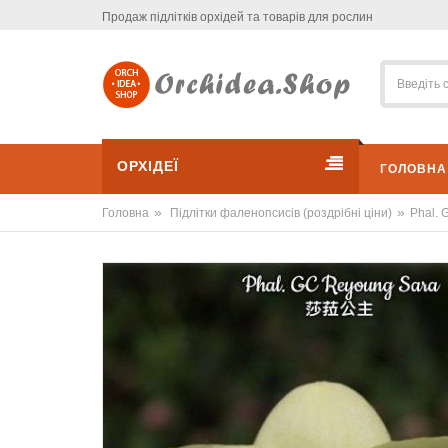
Продаж підлітків орхідей та товарів для рослин
ОРХІДЕЇ
ГОЛОВНА
»
»
Головна
Підлітки фаленопсисів (роздрібні ціни)
Phal. 