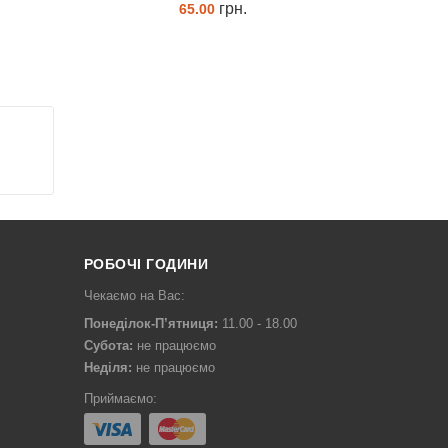
грн.
65.00
ЗАМОВИТИ
РОБОЧІ ГОДИНИ
Чекаємо на Вас:
Понеділок-П’ятниця:
11.00 - 18.00
Субота:
не працюємо
Неділя:
не працюємо
Приймаємо: