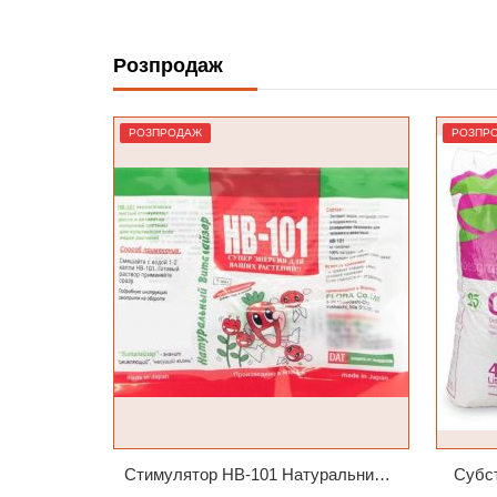
Розпродаж
ОЧІКУЄТЬСЯ
РОЗПРОДАЖ
РОЗПР
Стимулятор HB-101 Натуральний віталайзер 6 мл
Субст