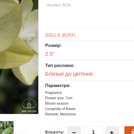
Артикул: В12к
莎菈公主 (B1/EF)
Розмір:
2.5"
Тип рослини:
Близькі до цвітіння
Параметри:
Fragrance
Flower size: 7cm
Bloom season
Longevity of flower
Remark: Mericlone
Кількість: