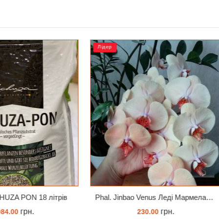
РОЗПРОДАЖ
Phal. Jinbao Venus Леді Мармелад 1.7 (торфстакан)
грн.
грн.
230.00
90.00