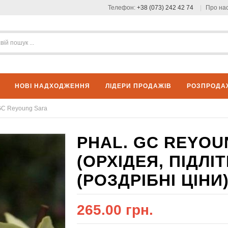
Телефон:
+38 (073) 242 42 74
Про на
НОВІ НАДХОДЖЕННЯ
ЛІДЕРИ ПРОДАЖІВ
РОЗПРОДА
GC Reyoung Sara
PHAL. GC REYOU
(ОРХІДЕЯ, ПІДЛ
(РОЗДРІБНІ ЦІНИ)
265.00 грн.