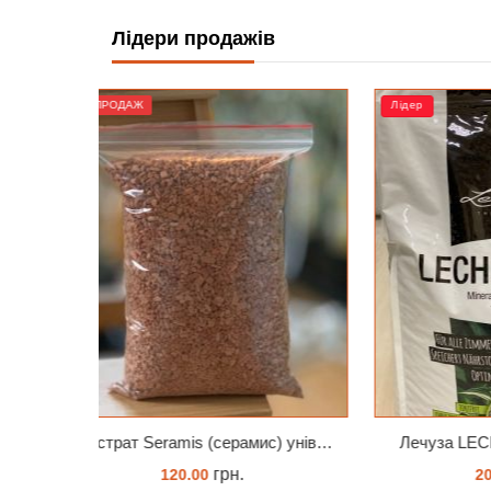
Лідери продажів
Лідер
Лідер
Субстрат Seramis (серамис) універсальний - гранульована глина стандартного разміра для всіх рослин 1 л
Лечуза LECHUZA PON 18 літрів
грн.
2084.00