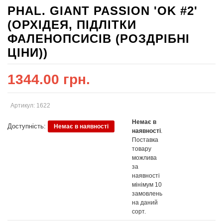
PHAL. GIANT PASSION 'OK #2'
(ОРХІДЕЯ, ПІДЛІТКИ
ФАЛЕНОПСИСІВ (РОЗДРІБНІ
ЦІНИ))
1344.00 грн.
Артикул: 1622
Немає в
Доступність:
Немає в наявності
наявності
.
Поставка
товару
можлива
за
наявності
мінімум 10
замовлень
на даний
сорт.