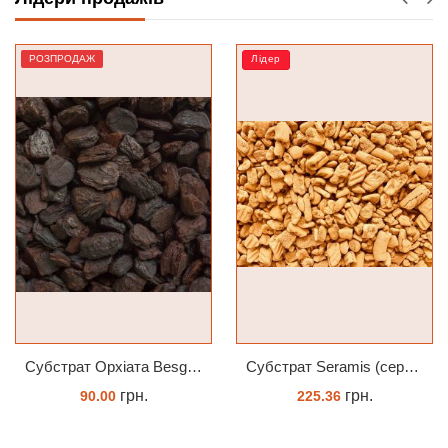
РОЗПРОДАЖ
Лідер
Субстрат Орхіата Besgrow Orchiata фракція 18-25мм
Субстрат Seramis (серамис) крупний для орхідей 1 л
грн.
грн.
90.00
225.36