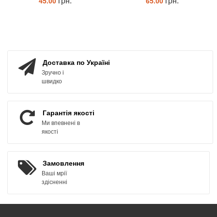
грн.
грн.
45.00
65.00
КУПИТИ
КУПИТИ
Доставка по Україні
Зручно і
швидко
Гарантія якості
Ми впевнені в
якості
Замовлення
Ваші мрії
здісненні