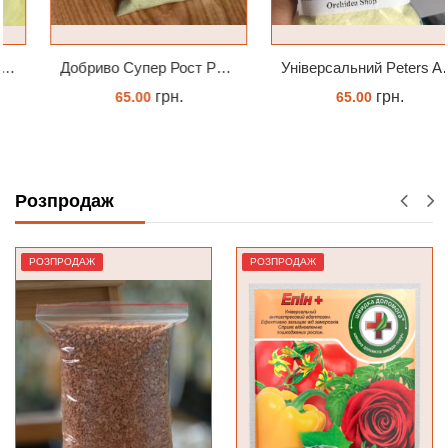
Добриво Супер Рост Peters Hi Nitro 30-10-10 + мікроелементи
Універсальний Peters Allrounder 20-20-20+ТЕ
грн.
грн.
65.00
65.00
ЗАМОВИТИ
КУПИТИ
Розпродаж
РОЗПРОДАЖ
РОЗПРОДАЖ