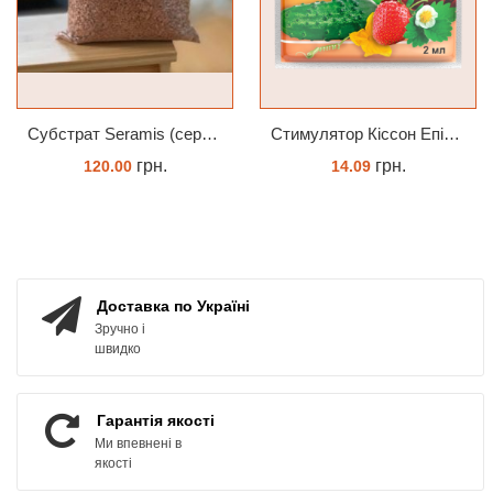
Субстрат Seramis (серамис) універсальний - гранульована глина стандартного разміра для всіх рослин 1 л
Cтимулятор Кіссон Епін +
грн.
грн.
120.00
14.09
ЗАМОВИТИ
КУПИТИ
Доставка по Україні
Зручно і
швидко
Гарантія якості
Ми впевнені в
якості