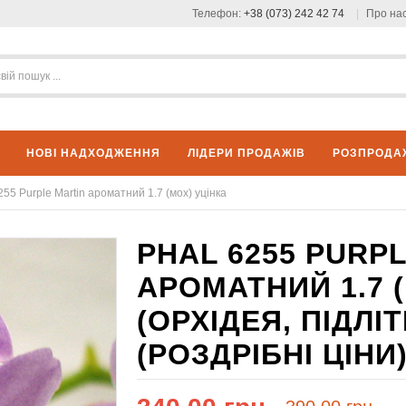
Телефон:
+38 (073) 242 42 74
Про на
НОВІ НАДХОДЖЕННЯ
ЛІДЕРИ ПРОДАЖІВ
РОЗПРОДА
255 Purple Martin ароматний 1.7 (мох) уцінка
PHAL 6255 PURP
АРОМАТНИЙ 1.7 
(ОРХІДЕЯ, ПІДЛ
(РОЗДРІБНІ ЦІНИ)