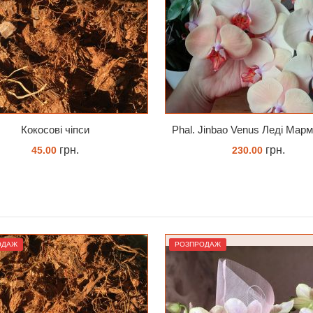
Phal. Jinbao Venus Леді Мармелад 1.7 (торфстакан)
Добриво Містер Цвіт Орх
грн.
грн.
230.00
50.00
ЗАМОВИТИ
ЗАМОВИТИ
ОДАЖ
РОЗПРОДАЖ