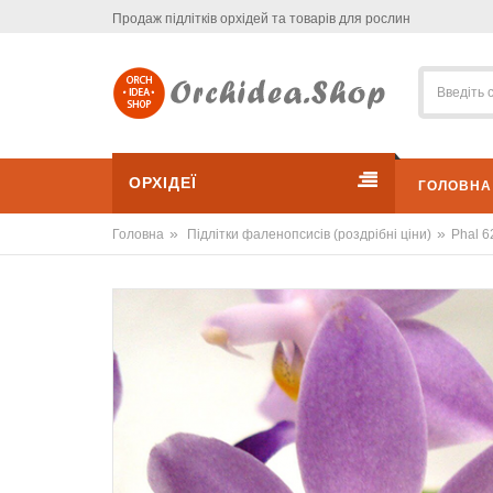
Продаж підлітків орхідей та товарів для рослин
ОРХІДЕЇ
ГОЛОВНА
»
»
Головна
Підлітки фаленопсисів (роздрібні ціни)
Phal 6