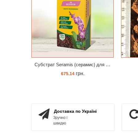
Субстрат Seramis (серамис) для орхідей 7 л заводське пакування
грн.
675.14
ЗАМОВИТИ
Доставка по Україні
Зручно і
швидко