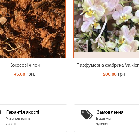
Кокосові чіпси
грн.
грн.
45.00
200.00
КУПИТИ
ЗАМОВИТИ
Гарантія якості
Замовлення
Ми впевнені в
Ваші мрії
якості
здісненні