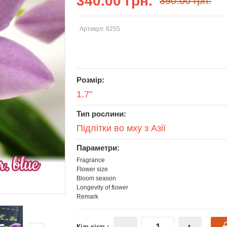
340.00 грн.
390.00 грн.
Артикул: 6255
Розмір:
1.7"
Тип рослини:
Підлітки во мху з Азії
Параметри:
Fragrance
Flower size
Bloom season
Longevity of flower
Remark
Кількість: