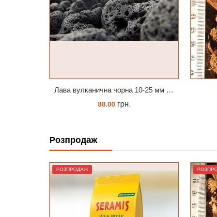
Лава вулканична чорна 10-25 мм 1 л
Кокосові чіпси
грн.
45.00
Розпродаж
КУПИТИ
РОЗПРОДАЖ
РОЗПР